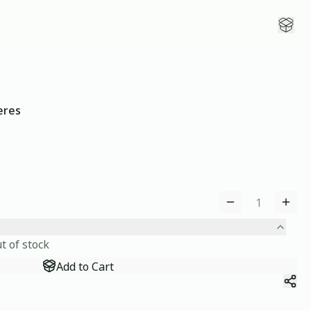
Open
eres
t of stock
Add to Cart
Sha