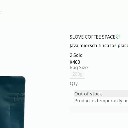
s
SLOVE COFFEE SPACE
Java miersch finca los plac
2 Sold
฿460
Bag Size
200g
Qty
Out of stock
Product is temporarily ou