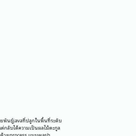
นธุ์javaที่ปลูกในพื้นที่ระดับ
ต่กลับได้ความเป็นผลไม้ตะกูล
ี และด้วยprocess แบบwash