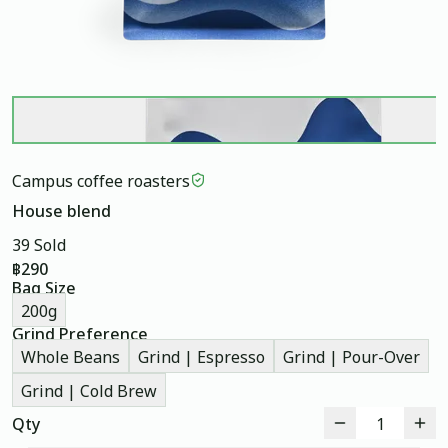
Campus coffee roasters
House blend
39 Sold
฿290
Bag Size
200g
Grind Preference
Whole Beans
Grind | Espresso
Grind | Pour-Over
Grind | Cold Brew
Qty