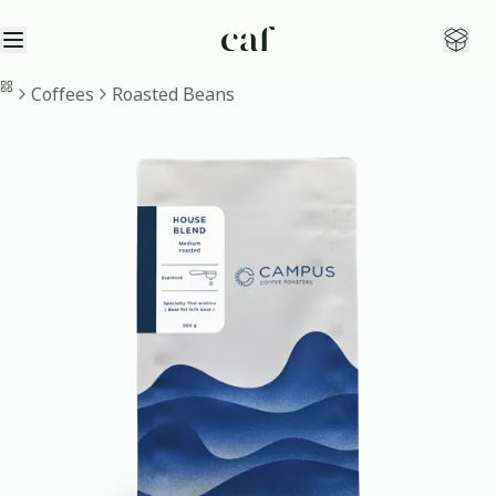
Open sidebar
Open
Home
Coffees
Roasted Beans